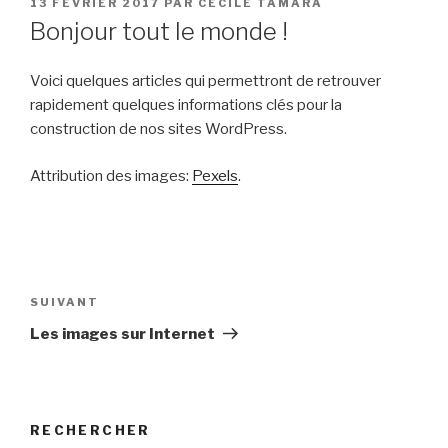
PUBLIÉ
13 FÉVRIER 2017
PAR
CÉCILE TAMARA
LE
Bonjour tout le monde !
Voici quelques articles qui permettront de retrouver
rapidement quelques informations clés pour la
construction de nos sites WordPress.
Attribution des images:
Pexels
.
Navigation
de
Article
SUIVANT
l’article
suivant
Les images sur Internet
RECHERCHER